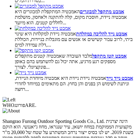
בסדרת הכלים...
אמבט מתקפל למבוגרים
האמבטיה המתקפלת למבוגרים היא
אמבטיה ניידת, חוסכת מקום, קלה להתקנה ולאחסון, מושלמת
לחללים קטנים. הוא מיועד...
אמבט נייד להליכה במקלחת
אמבטיה ניידת למקלחת היא שינוי
ביתי, לרוב עבור קשישים או אנשים עם מוגבלות בניידות, הכוללת
דלת עמידה למים,...
אמבט קטן מתקפל
מלבד העובדה שאמבטיה קטנים מתקפלים
מספקים רגע מרגיע, אתה יכול גם להשתמש בהם באופן
פונקציונלי. לצורך...
אמבט נייד נייד
אמבטיה ניידת ניידת היא אמבטיה מיוחדת הניידת,
וניתנת לשימוש הן בפנים והן בחוץ. הם מתאימים במיוחד לחדרי
רחצה...
ARE.
פורונג
WHO
Shangrao Furong Outdoor Sporting Goods Co., Ltd. הינה יצרנית
מקצועית הממוקמת במחוז יושאן, עיר שנגראו, מחוז ג'יאנגשי. הוא הוקם
בשנת 2019. יש לנו בסיס ייצור נרחב המשתרע על שטח של 20,000 מ"ר
ויותר מ-100 עובדים מתחומים שונים המחויבים לספק ללקוחות מוצרי