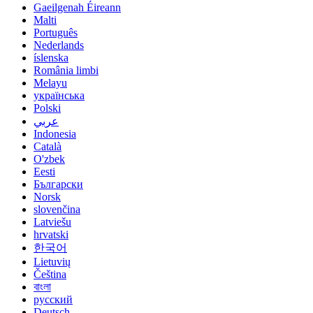
Gaeilgenah Éireann
Malti
Português
Nederlands
íslenska
România limbi
Melayu
українська
Polski
عربي
Indonesia
Català
O'zbek
Eesti
Български
Norsk
slovenčina
Latviešu
hrvatski
한국어
Lietuvių
Čeština
বাংলা
русский
Deutsch