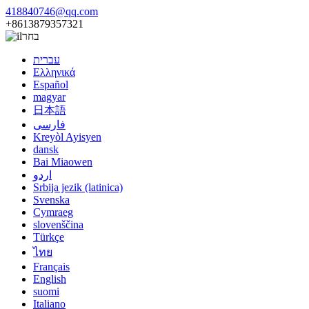
418840746@qq.com
+8613879357321
בחר
עברית
Ελληνικά
Español
magyar
日本語
فارسی
Kreyòl Ayisyen
dansk
Bai Miaowen
اردو
Srbija jezik (latinica)
Svenska
Cymraeg
slovenščina
Türkçe
ไทย
Français
English
suomi
Italiano