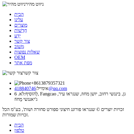
ניווט מהיר
הבית
עלינו
מוצרים
חֲדָשׁוֹת
יֶדַע
צור קשר
מָשׁוֹב
שאלות נפוצות
OEM
מפת אתר
צור קשר
+8613879357321
418840746@qq.com
אימייל:
לְהוֹסִיף:
לא. 6, Fangcao גן, בינגשי רחוב, יושן מחוז, שנגראו עיר,
ג'יאנגשי מָחוֹז
זכויות יוצרים © שנגראו פורונג חיצוני ספורט סחורה ושות', בע"מ הכל
זכויות שמורות.
הבית
טלפון