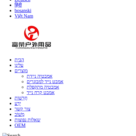
हिंदी
bosanski
Việt Nam
הבית
עלינו
מוצרים
אמבטיה ניידת
אמבט נייד למבוגרים
אמבטיה מתקפלת
אמבט קרח נייד
חֲדָשׁוֹת
יֶדַע
צור קשר
מָשׁוֹב
שאלות נפוצות
OEM